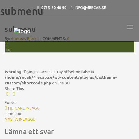
submenu
0735-80 40 90
INFO@4RECAB.SE
submenu
By:
Andreas Björk
In:
COMMENTS:
0
11
aug
Warning
: Trying to access array offset on false in
/home/recab/4recab.se/wp-content/plugins/pixtheme-
custom/shortcode.php
on line
30
Share This
Footer
TIDIGARE INLÄGG
submenu
NÄSTA INLÄGG
Lämna ett svar